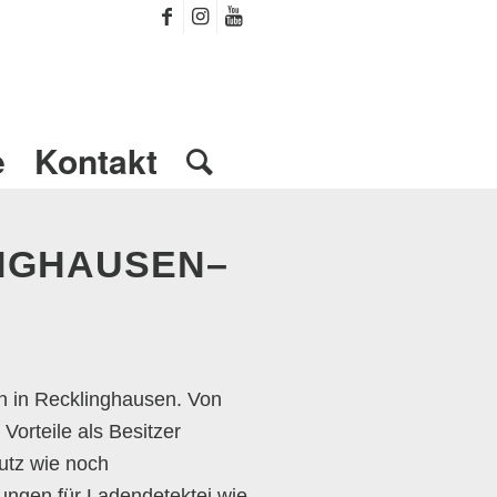
e
Kontakt
INGHAUSEN–
n in Recklinghausen. Von
orteile als Besitzer
utz wie noch
llungen für Ladendetektei wie