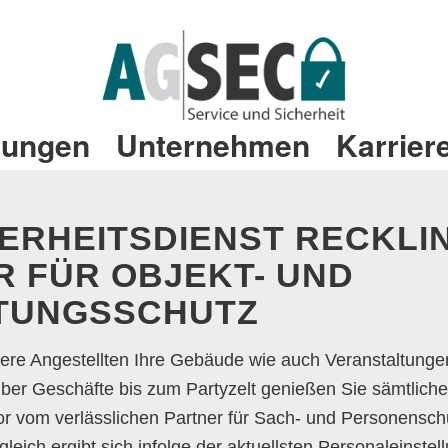
tungen
Unternehmen
Karrier
ERHEITSDIENST RECKL
R FÜR OBJEKT- UND
TUNGSSCHUTZ
ere Angestellten Ihre Gebäude wie auch Veranstaltunge
er Geschäfte bis zum Partyzelt genießen Sie sämtliche V
r vom verlässlichen Partner für Sach- und Personensch
leich ergibt sich infolge der aktuellsten Personaleinste