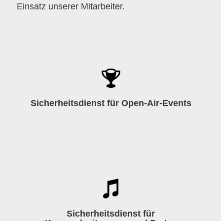
Einsatz unserer Mitarbeiter.
Sicherheitsdienst für Open-Air-
Events
Sicherheitsdienst für Open-Air-Events
Sicherheitsdienst für
Karnevalssitzungen und Partys
Sicherheitsdienst für