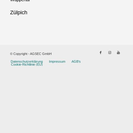
Zülpich
© Copyright - AGSEC GmbH
Datenschutzerklärung
Impressum
AGB’s
Cookie-Richtlinie (EU)
iş
interbahis
pusulabet güncel
pusulabet giriş
pusulabet
joj